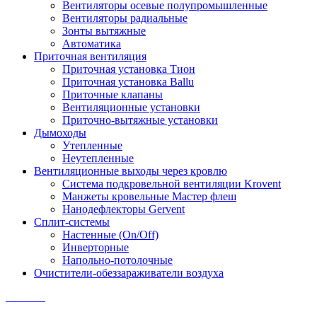
Вентиляторы осевые полупромышленные
Вентиляторы радиальные
Зонты вытяжные
Автоматика
Приточная вентиляция
Приточная установка Тион
Приточная установка Ballu
Приточные клапаны
Вентиляционные установки
Приточно-вытяжные установки
Дымоходы
Утепленные
Неутепленные
Вентиляционные выходы через кровлю
Система подкровельной вентиляции Krovent
Манжеты кровельные Мастер флеш
Нанодефлекторы Gervent
Сплит-системы
Настенные (On/Off)
Инверторные
Напольно-потолочные
Очистители-обеззараживатели воздуха