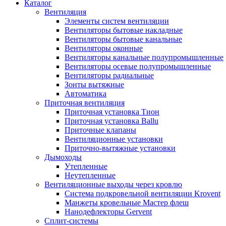
Каталог
Вентиляция
Элементы систем вентиляции
Вентиляторы бытовые накладные
Вентиляторы бытовые канальные
Вентиляторы оконные
Вентиляторы канальные полупромышленные
Вентиляторы осевые полупромышленные
Вентиляторы радиальные
Зонты вытяжные
Автоматика
Приточная вентиляция
Приточная установка Тион
Приточная установка Ballu
Приточные клапаны
Вентиляционные установки
Приточно-вытяжные установки
Дымоходы
Утепленные
Неутепленные
Вентиляционные выходы через кровлю
Система подкровельной вентиляции Krovent
Манжеты кровельные Мастер флеш
Нанодефлекторы Gervent
Сплит-системы