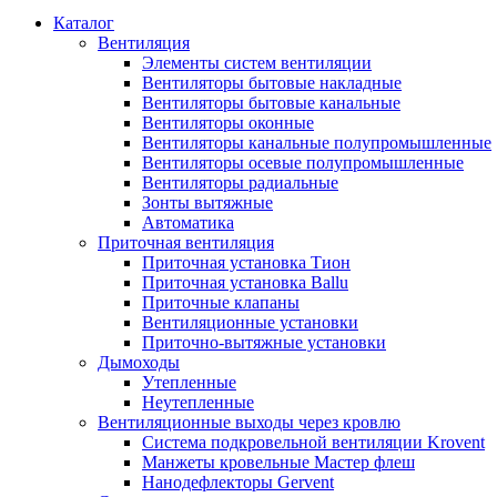
Каталог
Вентиляция
Элементы систем вентиляции
Вентиляторы бытовые накладные
Вентиляторы бытовые канальные
Вентиляторы оконные
Вентиляторы канальные полупромышленные
Вентиляторы осевые полупромышленные
Вентиляторы радиальные
Зонты вытяжные
Автоматика
Приточная вентиляция
Приточная установка Тион
Приточная установка Ballu
Приточные клапаны
Вентиляционные установки
Приточно-вытяжные установки
Дымоходы
Утепленные
Неутепленные
Вентиляционные выходы через кровлю
Система подкровельной вентиляции Krovent
Манжеты кровельные Мастер флеш
Нанодефлекторы Gervent