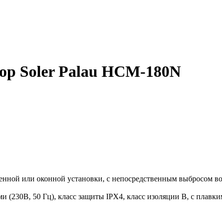
р Soler Palau HCM-180N
ной или оконной установки, с непосредственным выбросом воз
 (230В, 50 Гц), класс защиты IPX4, класс изоляции B, с плав