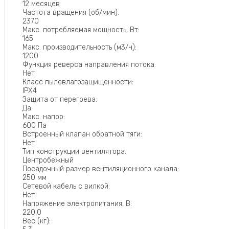
12 месяцев
Частота вращения (об/мин):
2370
Макс. потребляемая мощность, Вт:
165
Макс. производительность (м3/ч):
1200
Функция реверса направления потока:
Нет
Класс пылевлагозащищенности:
IPX4
Защита от перегрева:
Да
Макс. напор:
600 Па
Встроенный клапан обратной тяги:
Нет
Тип конструкции вентилятора:
Центробежный
Посадочный размер вентиляционного канала:
250 мм
Сетевой кабель с вилкой:
Нет
Напряжение электропитания, В:
220,0
Вес (кг):