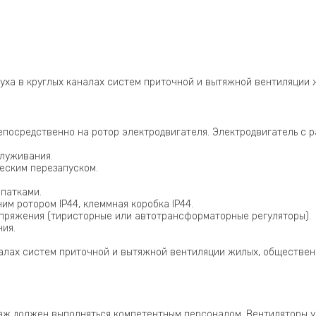
уха в круглых каналах систем приточной и вытяжной вентиляции
посредственно на ротор электродвигателя. Электродвигатель с 
луживания.
еским перезапуском.
патками.
м ротором IP44, клеммная коробка IP44.
апряжения (тиристорные или автотрансформаторные регуляторы).
ия.
налах систем приточной и вытяжной вентиляции жилых, обществе
ж должен выполняться компетентным персоналом. Вентиляторы у