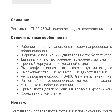
Описание
Вентилятор TUBE 250XL применяется для перемещения возд
Отличительные особенности
Рабочее колесо установлено методом напрессовки не
сбалансированы.
Шариковые подшипники двигателя не требуют техобс
Двигатели имеют встроенное термореле с автоматич
Прочный корпус из оцинкованной стали.
Высокоэффективная крыльчатка с загнутыми назад ло
Высококачественные асинхронные двигатели с внешни
Регулирование скорости 0–100 % путем изменения н
Разъемный корпус обеспечивает легкость обслуживан
Установка в любом положении.
Применяются для перемещения воздуха в круглых ка
Кронштейн в комплекте.
Монтаж
Вентиляторы поставляются готовыми к подключению. Монта