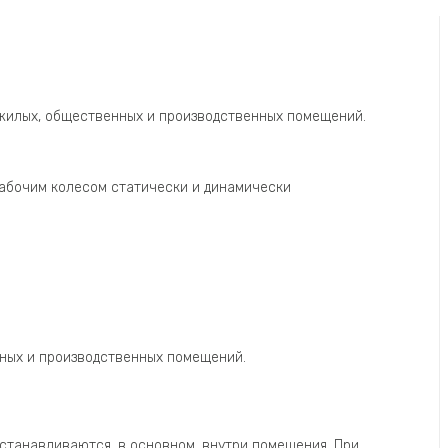
 жилых, общественных и производственных помещений.
рабочим колесом статически и динамически
нных и производственных помещений.
станавливаются, в основном, внутри помещения. При