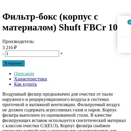
Фильтр-бокс (корпус с
0
0
материалом) Shuft FBCr 100
Производитель:
3 216 ₽
-
+
В корзину
Описание
Характеристики
Как купить
Воздушный фильтр предназначен для очистки от пыли
наружного и рециркуляционного воздуха в системах
приточной и вытяжной вентиляции. Фильтруемый воздух
не должен содержать агрессивных газов и паров. Корпус
фильтра выполнен из оцинкованной стали. В качестве
фильтрующих вставок используется синтетический материал
с классом очистки G3(EU3). Корпус фильтра снабжен
круглыми патрубками с резиновыми уплотнителями для