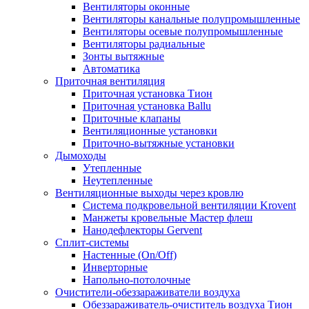
Вентиляторы оконные
Вентиляторы канальные полупромышленные
Вентиляторы осевые полупромышленные
Вентиляторы радиальные
Зонты вытяжные
Автоматика
Приточная вентиляция
Приточная установка Тион
Приточная установка Ballu
Приточные клапаны
Вентиляционные установки
Приточно-вытяжные установки
Дымоходы
Утепленные
Неутепленные
Вентиляционные выходы через кровлю
Система подкровельной вентиляции Krovent
Манжеты кровельные Мастер флеш
Нанодефлекторы Gervent
Сплит-системы
Настенные (On/Off)
Инверторные
Напольно-потолочные
Очистители-обеззараживатели воздуха
Обеззараживатель-очиститель воздуха Тион