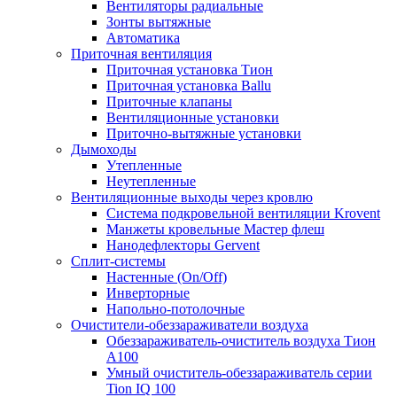
Вентиляторы радиальные
Зонты вытяжные
Автоматика
Приточная вентиляция
Приточная установка Тион
Приточная установка Ballu
Приточные клапаны
Вентиляционные установки
Приточно-вытяжные установки
Дымоходы
Утепленные
Неутепленные
Вентиляционные выходы через кровлю
Система подкровельной вентиляции Krovent
Манжеты кровельные Мастер флеш
Нанодефлекторы Gervent
Сплит-системы
Настенные (On/Off)
Инверторные
Напольно-потолочные
Очистители-обеззараживатели воздуха
Обеззараживатель-очиститель воздуха Тион
А100
Умный очиститель-обеззараживатель серии
Tion IQ 100