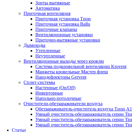
Зонты вытяжные
Автоматика
Приточная вентиляция
Приточная установка Тион
Приточная установка Ballu
Приточные клапаны
Вентиляционные установки
Приточно-вытяжные установки
Дымоходы
Утепленные
Неутепленные
Вентиляционные выходы через кровлю
Система подкровельной вентиляции Krovent
Манжеты кровельные Мастер флеш
Нанодефлекторы Gervent
Сплит-системы
Настенные (On/Off)
Инверторные
Напольно-потолочные
Очистители-обеззараживатели воздуха
Обеззараживатель-очиститель воздуха Тион А
Умный очиститель-обеззараживатель серии Tio
Умный очиститель-обеззараживатель серии Tio
Умный очиститель-обеззараживатель серии Tio
Статьи