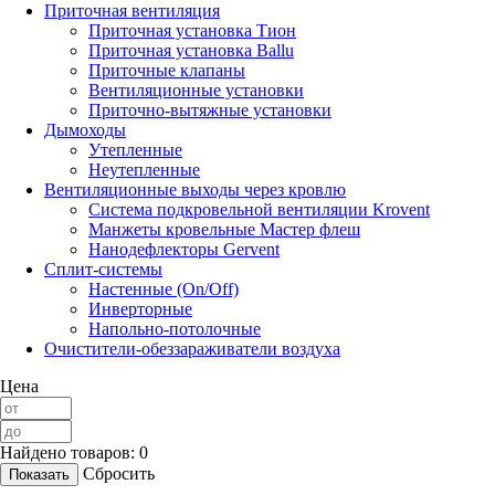
Приточная вентиляция
Приточная установка Тион
Приточная установка Ballu
Приточные клапаны
Вентиляционные установки
Приточно-вытяжные установки
Дымоходы
Утепленные
Неутепленные
Вентиляционные выходы через кровлю
Система подкровельной вентиляции Krovent
Манжеты кровельные Мастер флеш
Нанодефлекторы Gervent
Сплит-системы
Настенные (On/Off)
Инверторные
Напольно-потолочные
Очистители-обеззараживатели воздуха
Цена
Найдено товаров:
0
Сбросить