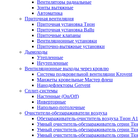
Вентиляторы радиальные
Зонты вытяжные
Автоматика
Приточная вентиляция
Приточная установка Тион
Приточная установка Ballu
Приточные клапаны
Вентиляционные установки
Приточно-вытяжные установки
Дымоходы
Утепленные
Неутепленные
Вентиляционные выходы через кровлю
Система подкровельной вентиляции Krovent
Манжеты кровельные Мастер флеш
Нанодефлекторы Gervent
Сплит-системы
Настенные (On/Off)
Инверторные
Напольно-потолочные
Очистители-обеззараживатели воздуха
Обеззараживатель-очиститель воздуха Тион А
Умный очиститель-обеззараживатель серии Tio
Умный очиститель-обеззараживатель серии Tio
Умный очиститель-обеззараживатель серии Tio