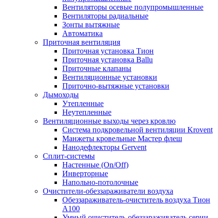
Вентиляторы осевые полупромышленные
Вентиляторы радиальные
Зонты вытяжные
Автоматика
Приточная вентиляция
Приточная установка Тион
Приточная установка Ballu
Приточные клапаны
Вентиляционные установки
Приточно-вытяжные установки
Дымоходы
Утепленные
Неутепленные
Вентиляционные выходы через кровлю
Система подкровельной вентиляции Krovent
Манжеты кровельные Мастер флеш
Нанодефлекторы Gervent
Сплит-системы
Настенные (On/Off)
Инверторные
Напольно-потолочные
Очистители-обеззараживатели воздуха
Обеззараживатель-очиститель воздуха Тион
А100
Умный очиститель-обеззараживатель серии