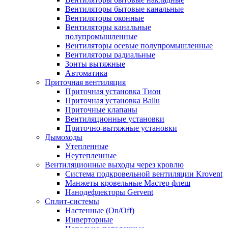
Вентиляторы бытовые канальные
Вентиляторы оконные
Вентиляторы канальные
полупромышленные
Вентиляторы осевые полупромышленные
Вентиляторы радиальные
Зонты вытяжные
Автоматика
Приточная вентиляция
Приточная установка Тион
Приточная установка Ballu
Приточные клапаны
Вентиляционные установки
Приточно-вытяжные установки
Дымоходы
Утепленные
Неутепленные
Вентиляционные выходы через кровлю
Система подкровельной вентиляции Krovent
Манжеты кровельные Мастер флеш
Нанодефлекторы Gervent
Сплит-системы
Настенные (On/Off)
Инверторные