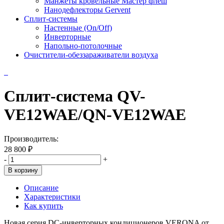
Манжеты кровельные Мастер флеш
Нанодефлекторы Gervent
Сплит-системы
Настенные (On/Off)
Инверторные
Напольно-потолочные
Очистители-обеззараживатели воздуха
Сплит-система QV-
VE12WAE/QN-VE12WAE
Производитель:
28 800 ₽
-
+
В корзину
Описание
Характеристики
Как купить
Новая серия DC-инверторных кондиционеров VERONA от