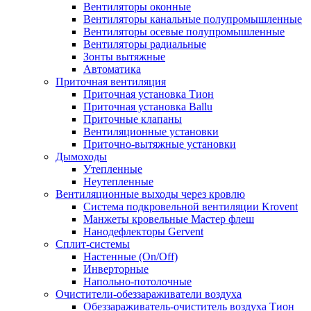
Вентиляторы оконные
Вентиляторы канальные полупромышленные
Вентиляторы осевые полупромышленные
Вентиляторы радиальные
Зонты вытяжные
Автоматика
Приточная вентиляция
Приточная установка Тион
Приточная установка Ballu
Приточные клапаны
Вентиляционные установки
Приточно-вытяжные установки
Дымоходы
Утепленные
Неутепленные
Вентиляционные выходы через кровлю
Система подкровельной вентиляции Krovent
Манжеты кровельные Мастер флеш
Нанодефлекторы Gervent
Сплит-системы
Настенные (On/Off)
Инверторные
Напольно-потолочные
Очистители-обеззараживатели воздуха
Обеззараживатель-очиститель воздуха Тион