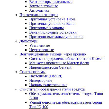
Вентиляторы радиальные
Зонты вытяжные
Автоматика
Приточная вентиляция
Приточная установка Тион
Приточная установка Ballu
Приточные клапаны
Вентиляционные установки
Приточно-вытяжные установки
Дымоходы
Утепленные
Неутепленные
Вентиляционные выходы через кровлю
Система подкровельной вентиляции Krovent
Манжеты кровельные Мастер флеш
Нанодефлекторы Gervent
Сплит-системы
Настенные (On/Off)
Инверторные
Напольно-потолочные
Очистители-обеззараживатели воздуха
Обеззараживатель-очиститель воздуха Тион
А100
Умный очиститель-обеззараживатель серии
Tion IQ 100