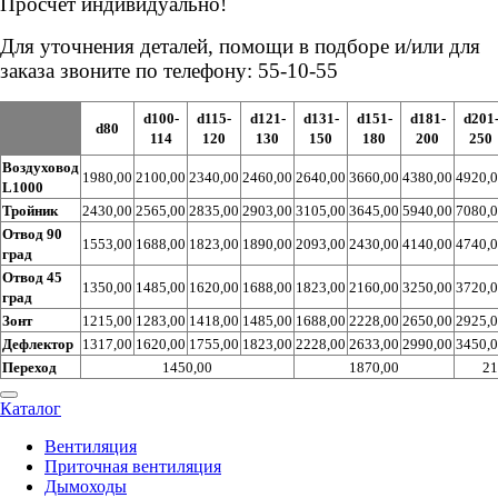
Просчёт индивидуально!
Для уточнения деталей, помощи в подборе и/или для
заказа звоните по телефону: 55-10-55
d100-
d115-
d121-
d131-
d151-
d181-
d201
d80
114
120
130
150
180
200
250
Воздуховод
1980,00
2100,00
2340,00
2460,00
2640,00
3660,00
4380,00
4920,
L1000
Тройник
2430,00
2565,00
2835,00
2903,00
3105,00
3645,00
5940,00
7080,
Отвод 90
1553,00
1688,00
1823,00
1890,00
2093,00
2430,00
4140,00
4740,
град
Отвод 45
1350,00
1485,00
1620,00
1688,00
1823,00
2160,00
3250,00
3720,
град
Зонт
1215,00
1283,00
1418,00
1485,00
1688,00
2228,00
2650,00
2925,
Дефлектор
1317,00
1620,00
1755,00
1823,00
2228,00
2633,00
2990,00
3450,
Переход
1450,00
1870,00
21
Каталог
Вентиляция
Приточная вентиляция
Дымоходы