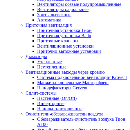
Вентиляторы осевые полупромышленные
Вентиляторы радиальные
Зонты вытяжные
Автоматика
Приточная вентиляция
Приточная установка Тион
Приточная установка Ballu
Приточные клапаны
Вентиляционные установки
Приточно-вытяжные установки
Дымоходы
Утепленные
Неутепленные
Вентиляционные выходы через кровлю
Система подкровельной вентиляции Krovent
Манжеты кровельные Мастер флеш
Нанодефлекторы Gervent
Сплит-системы
Настенные (On/Off)
Инверторные
Напольно-потолочные
Очистители-обеззараживатели воздуха
Обеззараживатель-очиститель воздуха Тион
А100
Умный очиститель-обеззараживатель серии