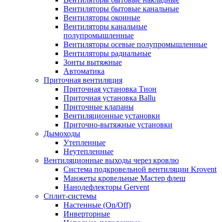
Вентиляторы бытовые канальные
Вентиляторы оконные
Вентиляторы канальные
полупромышленные
Вентиляторы осевые полупромышленные
Вентиляторы радиальные
Зонты вытяжные
Автоматика
Приточная вентиляция
Приточная установка Тион
Приточная установка Ballu
Приточные клапаны
Вентиляционные установки
Приточно-вытяжные установки
Дымоходы
Утепленные
Неутепленные
Вентиляционные выходы через кровлю
Система подкровельной вентиляции Krovent
Манжеты кровельные Мастер флеш
Нанодефлекторы Gervent
Сплит-системы
Настенные (On/Off)
Инверторные